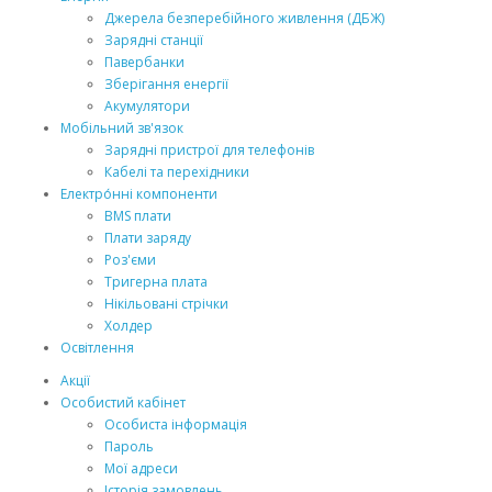
Джерела безперебійного живлення (ДБЖ)
Зарядні станції
Павербанки
Зберігання енергії
Акумулятори
Мобільний зв'язок
Зарядні пристрої для телефонів
Кабелі та перехідники
Електро́нні компоненти
BMS плати
Плати заряду
Роз'єми
Тригерна плата
Нікільовані стрічки
Холдер
Освітлення
Акції
Особистий кабінет
Особиста інформація
Пароль
Мої адреси
Історія замовлень