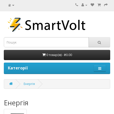
₴
0 товар(ів) - ₴0.00
Категорії
Енергія
Енергія