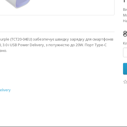
В
Мо
На
₴
urple (TCT20-04EU) забезпечує швидку зарядку для смартфонів
Кі
, 3.0 і USB Power Delivery, з потужністю до 20W. Порт Type-C
вно.
elivery