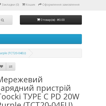
Закладки (0)
Кошик
Оформлення замовлення
0 товар(ів) - ₴0.00
rple (TCT20-04EU)
Мережевий
зарядний пристрій
Toocki ТУРЕ С PD 20W
Purple (TCT20-04EU)