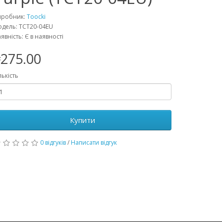
иробник:
Toocki
дель: TCT20-04EU
явність: Є в наявності
275.00
лькість
Купити
0 відгуків
/
Написати відгук