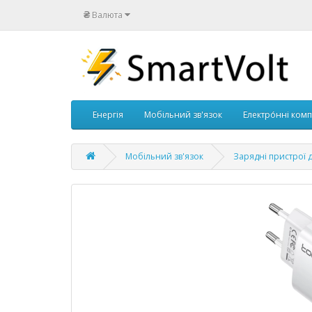
₴
Валюта
Енергія
Мобільний зв'язок
Електро́нні ком
Мобільний зв'язок
Зарядні пристрої 