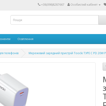
+38(098)8287667
Особистий кабінет
поненти
Освітлення
для телефонів
Мережевий зарядний пристрій Toocki ТУРЕ С PD 20W Pu